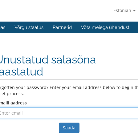
Estonian
aas
Võrgu staatus
Partnerid
Võta meiega ühendust
Unustatud salasõna
taastatud
rgotten your password? Enter your email address below to begin t
set process.
maili aadress
Saada