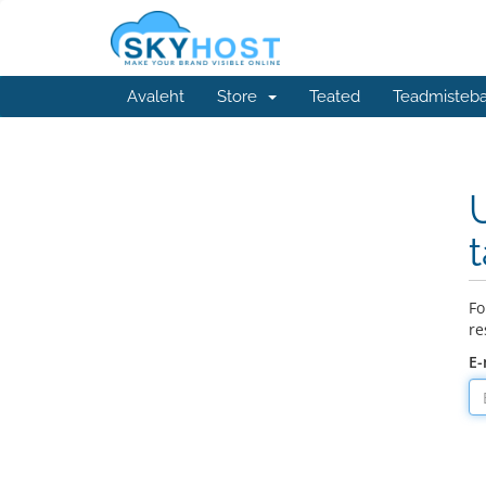
Avaleht
Store
Teated
Teadmisteb
Fo
re
E-