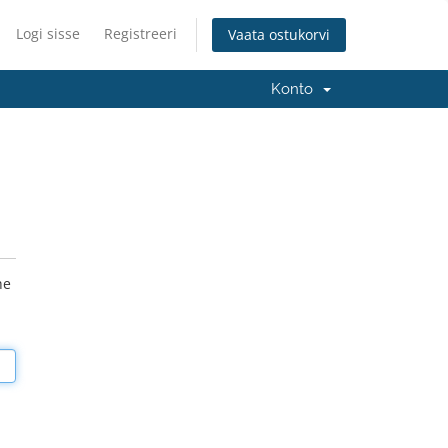
Logi sisse
Registreeri
Vaata ostukorvi
Konto
he